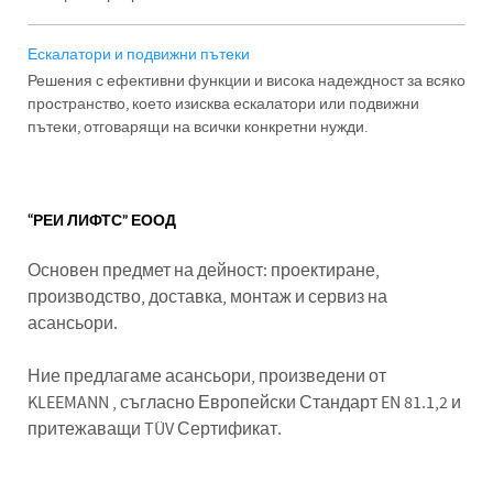
Ескалатори и подвижни пътеки
Решения с ефективни функции и висока надеждност за всяко
пространство, което изисква ескалатори или подвижни
пътеки, отговарящи на всички конкретни нужди.
“РЕИ ЛИФТС” ЕООД
Основен предмет на дейност: проектиране,
производство, доставка, монтаж и сервиз на
асансьори.
Ние предлагаме асансьори, произведени от
KLEEMANN , съгласно Европейски Стандарт EN 81.1,2 и
притежаващи TÜV Сертификат.