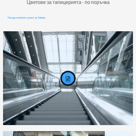
Цветове за тапицерията - по поръчка
FaLang translation system by Faboba