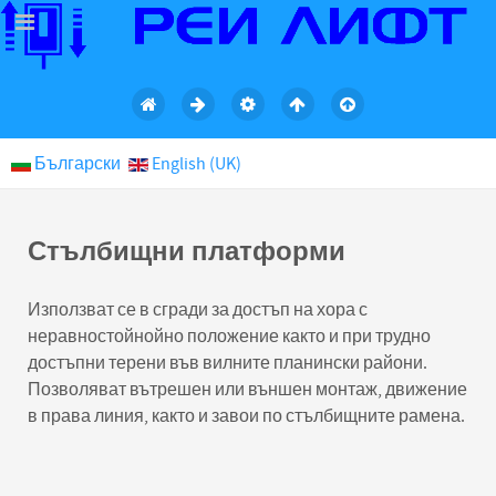
Български
English (UK)
Стълбищни платформи
Използват се в сгради за достъп на хора с
неравностойнойно положение както и при трудно
достъпни терени във вилните планински райони.
Позволяват вътрешен или външен монтаж, движение
в права линия, както и завои по стълбищните рамена.