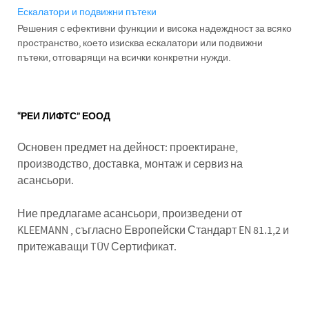
Ескалатори и подвижни пътеки
Решения с ефективни функции и висока надеждност за всяко
пространство, което изисква ескалатори или подвижни
пътеки, отговарящи на всички конкретни нужди.
“РЕИ ЛИФТС” ЕООД
Основен предмет на дейност: проектиране,
производство, доставка, монтаж и сервиз на
асансьори.
Ние предлагаме асансьори, произведени от
KLEEMANN , съгласно Европейски Стандарт EN 81.1,2 и
притежаващи TÜV Сертификат.