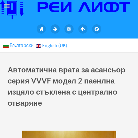
Български
English (UK)
Автоматична врата за асансьор
серия VVVF модел 2 паенлна
изцяло стъклена с централно
отваряне