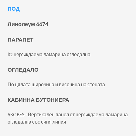
ПОД
Линолеум 6674
ПАРАПЕТ
К2 неръждаема ламарина огледална
ОГЛЕДАЛО
По цялата широчина и височина на стената
КАБИННА БУТОНИЕРА
AKC BES - Вертикален панел от неръждаема ламарина
огледална със синя линия