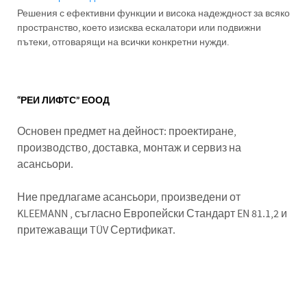
Решения с ефективни функции и висока надеждност за всяко
пространство, което изисква ескалатори или подвижни
пътеки, отговарящи на всички конкретни нужди.
“РЕИ ЛИФТС” ЕООД
Основен предмет на дейност: проектиране,
производство, доставка, монтаж и сервиз на
асансьори.
Ние предлагаме асансьори, произведени от
KLEEMANN , съгласно Европейски Стандарт EN 81.1,2 и
притежаващи TÜV Сертификат.