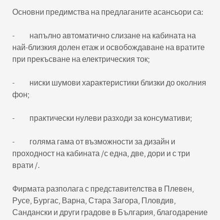
Основни предимства на предлаганите асансьори са:
- напълно автоматично слизане на кабината на
най-близкия долен етаж и освобождаване на вратите
при прекъсване на електрическия ток;
- ниски шумови характеристики близки до околния
фон;
- практически нулеви разходи за консумативи;
- голяма гама от възможности за дизайн и
проходност на кабината /с една, две, дори и с три
врати /.
Фирмата разполага с представителства в Плевен,
Русе, Бургас, Варна, Стара Загора, Пловдив,
Сандански и други градове в България, благодарение