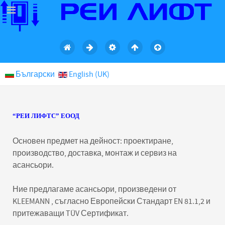
Български
English (UK)
“РЕИ ЛИФТС” ЕООД
Основен предмет на дейност: проектиране,
производство, доставка, монтаж и сервиз на
асансьори.
Ние предлагаме асансьори, произведени от
KLEEMANN , съгласно Европейски Стандарт EN 81.1,2 и
притежаващи TÜV Сертификат.