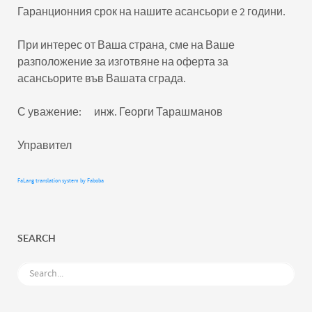
Гаранционния срок на нашите асансьори е 2 години.
При интерес от Ваша страна, сме на Ваше
разположение за изготвяне на оферта за
асансьорите във Вашата сграда.
С уважение: инж. Георги Тарашманов
Управител
FaLang translation system by Faboba
SEARCH