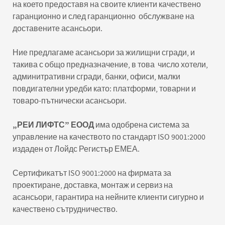
на което предоставя на своите клиенти качествено
гаранционно и след гаранционно обслужване на
доставените асансьори.
Ние предлагаме асансьори за жилищни сгради, и
такива с общо предназначение, в това число хотели,
админитративни сгради, банки, офиси, малки
повдигателни уредби като: платформи, товарни и
товаро-пътнически асансьори.
„РЕИ ЛИФТС” ЕООД
има одобрена система за
управление на качеството по стандарт ISO 9001:2000
издаден от Лойдс Регистър ЕМЕА.
Сертификатът ISO 9001:2000 на фирмата за
проектиране, доставка, монтаж и сервиз на
асансьори, гарантира на нейните клиенти сигурно и
качествено сътрудничество.