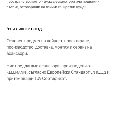
пространство, което изисква ескалатори или подвижни
пътеки, отговарящи на всички конкретни нужди.
“РЕИ ЛИФТС” ЕООД
Основен предмет на дейност: проектиране,
производство, доставка, монтаж и сервиз на
асансьори.
Ние предлагаме асансьори, произведени от
KLEEMANN , съгласно Европейски Стандарт EN 81.1,2 и
притежаващи TÜV Сертификат.