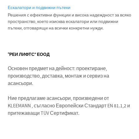
Ескалатори и подвижни пътеки
Решения с ефективни функции и висока надеждност за всяко
пространство, което изисква ескалатори или подвижни
пътеки, отговарящи на всички конкретни нужди.
“РЕИ ЛИФТС” ЕООД
Основен предмет на дейност: проектиране,
производство, доставка, монтаж и сервиз на
асансьори.
Ние предлагаме асансьори, произведени от
KLEEMANN , съгласно Европейски Стандарт EN 81.1,2 и
притежаващи TÜV Сертификат.