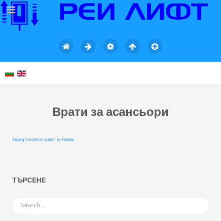
Врати за асансьори
FaLang translation system by Faboba
ТЪРСЕНЕ